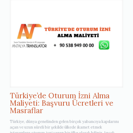
Türkiye’de Oturum İzni Alma
Maliyeti: Başvuru Ücretleri ve
Masraflar
Türkiye, dünya genelinden gelen birçok yabancıya kapılarını
açan ve uzun süreli bir şekilde ülkede ikamet etmek
isteyenlere oturum izni veren bir ülke olarak bilinir. Ancak,