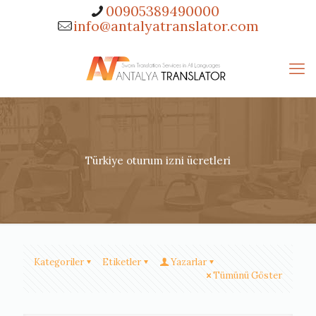
00905389490000
info@antalyatranslator.com
Türkiye oturum izni ücretleri
Kategoriler
Etiketler
Yazarlar
Tümünü Göster