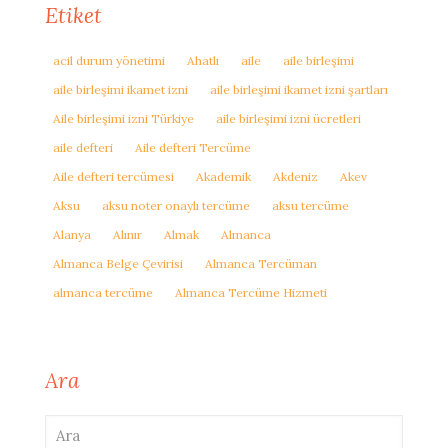
Etiket
acil durum yönetimi
Ahatlı
aile
aile birleşimi
aile birleşimi ikamet izni
aile birleşimi ikamet izni şartları
Aile birleşimi izni Türkiye
aile birleşimi izni ücretleri
aile defteri
Aile defteri Tercüme
Aile defteri tercümesi
Akademik
Akdeniz
Akev
Aksu
aksu noter onaylı tercüme
aksu tercüme
Alanya
Alınır
Almak
Almanca
Almanca Belge Çevirisi
Almanca Tercüman
almanca tercüme
Almanca Tercüme Hizmeti
Ara