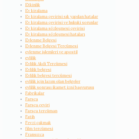
Etkinlik
Ev kiralama
Ev kiralama çevirisi sık yapılan hatalar
Ev kiralama çevirisi ve hukuki sorunlar
Ev kiralama sözleşmesi çevirisi
Ev kiralama sözleşmesi hataları
Evlenme Belgesi
Evlenme Belgesi Tercümesi
evlenme işlemleri ve apostil
evlilik
Evlilik Akdi Tercümesi
Evlilik belgesi
Evlilik belgesi tercümesi
evlilik için lazım olan belgeler
evlilik sonrası ikamet izni başvurusu
Fabrikalar
Farsça
Farsça çeviri
Farsça tercüman
Fatih
Fevzi çakmak
film tercümesi
Fransızca