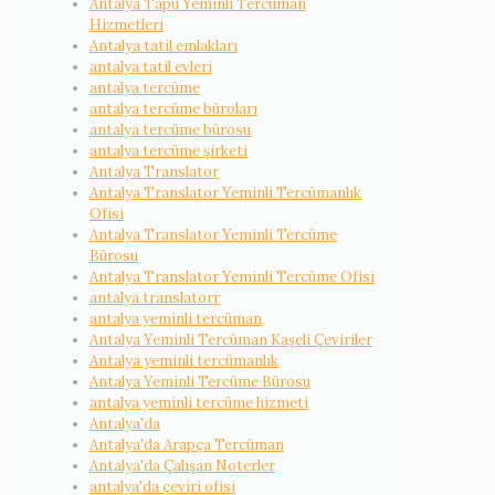
Antalya Tapu Yeminli Tercüman
Hizmetleri
Antalya tatil emlakları
antalya tatil evleri
antalya tercüme
antalya tercüme büroları
antalya tercüme bürosu
antalya tercüme şirketi
Antalya Translator
Antalya Translator Yeminli Tercümanlık
Ofisi
Antalya Translator Yeminli Tercüme
Bürosu
Antalya Translator Yeminli Tercüme Ofisi
antalya translatorr
antalya yeminli tercüman
Antalya Yeminli Tercüman Kaşeli Çeviriler
Antalya yeminli tercümanlık
Antalya Yeminli Tercüme Bürosu
antalya yeminli tercüme hizmeti
Antalya'da
Antalya'da Arapça Tercüman
Antalya'da Çalışan Noterler
antalya'da çeviri ofisi