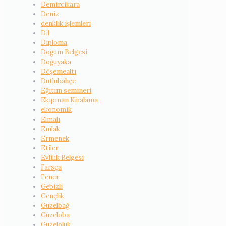
Demircikara
Deniz
denklik işlemleri
Dil
Diploma
Doğum Belgesi
Doğuyaka
Döşemealtı
Dutlubahçe
Eğitim semineri
Ekipman Kiralama
ekonomik
Elmalı
Emlak
Ermenek
Etiler
Evlilik Belgesi
Farsça
Fener
Gebizli
Gençlik
Güzelbağ
Güzeloba
Güzeloluk