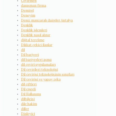
Çevirmen
danışman firma
Demirel
Deneyim
Deniz manzaralı daireler Antalya
Denklik
Denklik işlemleri
Denklik nasıl alınır
dijital tercüme
Dikkat çekici ilanlar
dil
Dil bariyeri
dil bariyerleri aşma
dil çeviri uygulamaları
Dil çevirileri teknolojisi
Dil çevirisi teknolojisinin sınırları
Dil çevirisi ve yapay zeka
dil çiftleri
Dil engeli
Dil Kullanımı
dilbilgisi
dile hakim
diller
Dinleyici