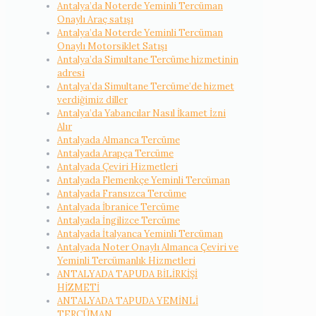
Antalya’da Noterde Yeminli Tercüman
Onaylı Araç satışı
Antalya’da Noterde Yeminli Tercüman
Onaylı Motorsiklet Satışı
Antalya’da Simultane Tercüme hizmetinin
adresi
Antalya’da Simultane Tercüme’de hizmet
verdiğimiz diller
Antalya’da Yabancılar Nasıl İkamet İzni
Alır
Antalyada Almanca Tercüme
Antalyada Arapça Tercüme
Antalyada Çeviri Hizmetleri
Antalyada Flemenkçe Yeminli Tercüman
Antalyada Fransızca Tercüme
Antalyada İbranice Tercüme
Antalyada İngilizce Tercüme
Antalyada İtalyanca Yeminli Tercüman
Antalyada Noter Onaylı Almanca Çeviri ve
Yeminli Tercümanlık Hizmetleri
ANTALYADA TAPUDA BİLİRKİŞİ
HİZMETİ
ANTALYADA TAPUDA YEMİNLİ
TERCÜMAN