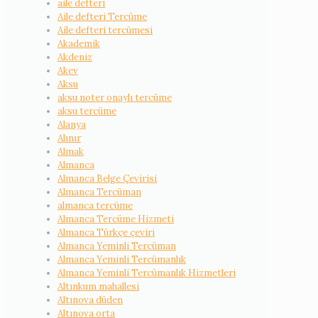
aile defteri
Aile defteri Tercüme
Aile defteri tercümesi
Akademik
Akdeniz
Akev
Aksu
aksu noter onaylı tercüme
aksu tercüme
Alanya
Alınır
Almak
Almanca
Almanca Belge Çevirisi
Almanca Tercüman
almanca tercüme
Almanca Tercüme Hizmeti
Almanca Türkçe çeviri
Almanca Yeminli Tercüman
Almanca Yeminli Tercümanlık
Almanca Yeminli Tercümanlık Hizmetleri
Altınkum mahallesi
Altınova düden
Altınova orta