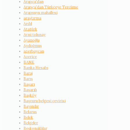
Arapça'dan
Arapça'dan Türkçeye Tercüme
Arapsuyu mahallesi
araştırma
Ardıl
Atatürk
Avni tolunay
Ayanoğlu
Aydoğmuş
azerbaycan
Azerice
BANK
Banka Hesabı
Baraj
Barış
Başarı
Başarılı
Başköy
Başvuru belgesi çevirisi
Bayındır
Belarus
Belek
Belgeler
Beşkonaklılar