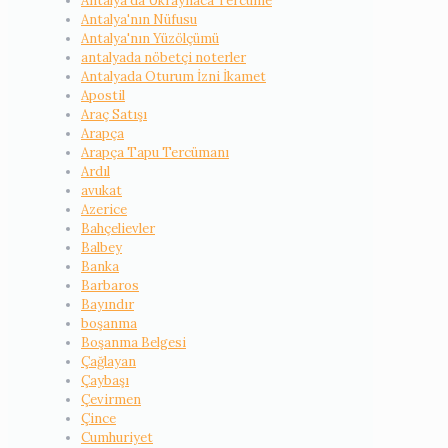
Antalya'da Ukraynaca Tercüme
Antalya'nın Nüfusu
Antalya'nın Yüzölçümü
antalyada nöbetçi noterler
Antalyada Oturum İzni İkamet
Apostil
Araç Satışı
Arapça
Arapça Tapu Tercümanı
Ardıl
avukat
Azerice
Bahçelievler
Balbey
Banka
Barbaros
Bayındır
boşanma
Boşanma Belgesi
Çağlayan
Çaybaşı
Çevirmen
Çince
Cumhuriyet