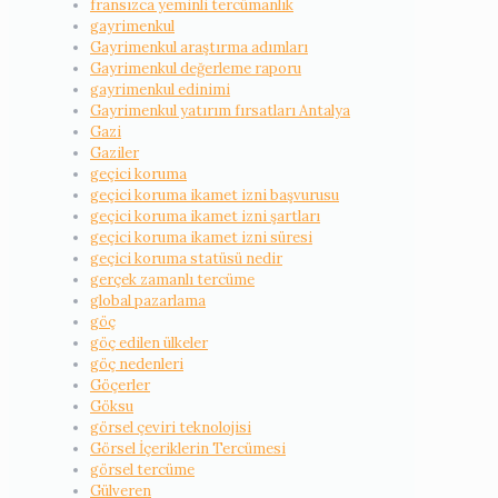
fransızca yeminli tercümanlık
gayrimenkul
Gayrimenkul araştırma adımları
Gayrimenkul değerleme raporu
gayrimenkul edinimi
Gayrimenkul yatırım fırsatları Antalya
Gazi
Gaziler
geçici koruma
geçici koruma ikamet izni başvurusu
geçici koruma ikamet izni şartları
geçici koruma ikamet izni süresi
geçici koruma statüsü nedir
gerçek zamanlı tercüme
global pazarlama
göç
göç edilen ülkeler
göç nedenleri
Göçerler
Göksu
görsel çeviri teknolojisi
Görsel İçeriklerin Tercümesi
görsel tercüme
Gülveren