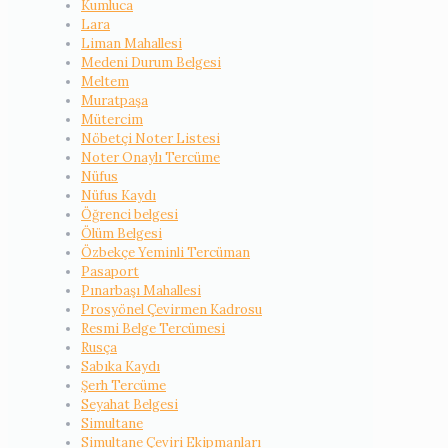
Kumluca
Lara
Liman Mahallesi
Medeni Durum Belgesi
Meltem
Muratpaşa
Mütercim
Nöbetçi Noter Listesi
Noter Onaylı Tercüme
Nüfus
Nüfus Kaydı
Öğrenci belgesi
Ölüm Belgesi
Özbekçe Yeminli Tercüman
Pasaport
Pınarbaşı Mahallesi
Prosyönel Çevirmen Kadrosu
Resmi Belge Tercümesi
Rusça
Sabıka Kaydı
Şerh Tercüme
Seyahat Belgesi
Simultane
Simultane Çeviri Ekipmanları