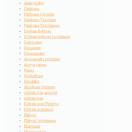
dinleyiciler
Diploma
Diploma Çevirisi
Diploma Tercüme
Diploma Tercümesi
Doğum Belgesi
Doğum belgesi tercümesi
Doktorlar
Donanım
Döşemealtı
döşemealtı tercüme
dosya yapısı
Duacı
Düdenbaşı
Duraliler
düzeltme bitirme
eğitim için apostil
eğitim izni
Eğitim izni Türkiye
Eğitim semineri
Ehliyet
Ehliyet tercümesi
Ekipman
Ekipmanları