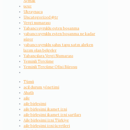
Açmak
ucuz
Ukraynaca
Uncategorized @tr
Vergi numarası
Yabancı uyruklu eşten boşanma
yabancı uyruklu eşten boşanma ne kadar
sürer
yabancı uyruklu şahıs tapu satın alırken
lazım olan belgeler
Yabancılara Vergi Numarası
Yeminli Tercüme
Yeminli Tercüme Ofisi Bürosu
Tümü
acil durum yönetimi
Ahatlı
aile
aile birleşimi
aile birleşimi ikamet izni
aile birleşimi ikamet izni şartları
Aile birleşimi izni Türkiye
aile birleşimi izni ücretleri