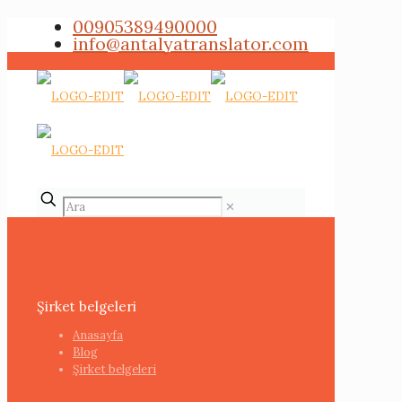
00905389490000
info@antalyatranslator.com
✕
Şirket belgeleri
Anasayfa
Blog
Şirket belgeleri