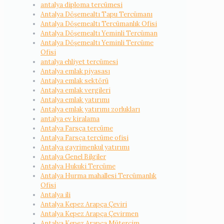
antalya diploma tercümesi
Antalya Döşemealtı Tapu Tercümanı
Antalya Döşemealtı Tercümanlık Ofisi
Antalya Döşemealtı Yeminli Tercüman
Antalya Döşemealtı Yeminli Tercüme
Ofisi
antalya ehliyet tercümesi
Antalya emlak piyasası
Antalya emlak sektörü
Antalya emlak vergileri
Antalya emlak yatırımı
Antalya emlak yatırımı zorlukları
antalya ev kiralama
Antalya Farsça tercüme
Antalya Farsça tercüme ofisi
Antalya gayrimenkul yatırımı
Antalya Genel Bilgiler
Antalya Hukuki Tercüme
Antalya Hurma mahallesi Tercümanlık
Ofisi
Antalya ili
Antalya Kepez Arapça Çeviri
Antalya Kepez Arapça Çevirmen
Antalya Kepez Arapça Mütercim