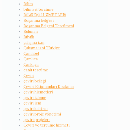
Bilim
bilimsel tercüme
BİLİRKİŞİ HİZMETLERİ
Boşanma belgesi
Boşanma Belgesi Tercümesi
Bulunan
Büyük
çalışma izni
Çalışma izni Türkiye
Çamlıbel
Çamlıca
Çankaya
canlı tercüme
Çeviri
çeviri belleği
Çeviri Ekipmanları Kiralama
çeviri hizmetleri
çeviri izleme
çeviri izni
çeviri kalitesi
çeviri proje yönetimi
çeviri projeleri
Çeviri ve tercüme hizmeti