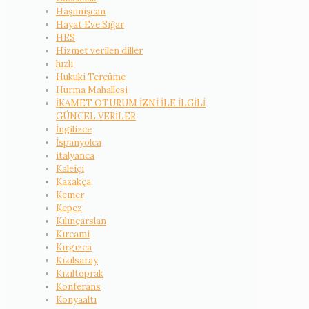
Haşimişcan
Hayat Eve Sığar
HES
Hizmet verilen diller
hızlı
Hukuki Tercüme
Hurma Mahallesi
İKAMET OTURUM İZNİ İLE İLGİLİ
GÜNCEL VERİLER
İngilizce
İspanyolca
italyanca
Kaleiçi
Kazakça
Kemer
Kepez
Kılınçarslan
Kırcami
Kırgızca
Kızılsaray
Kızıltoprak
Konferans
Konyaaltı