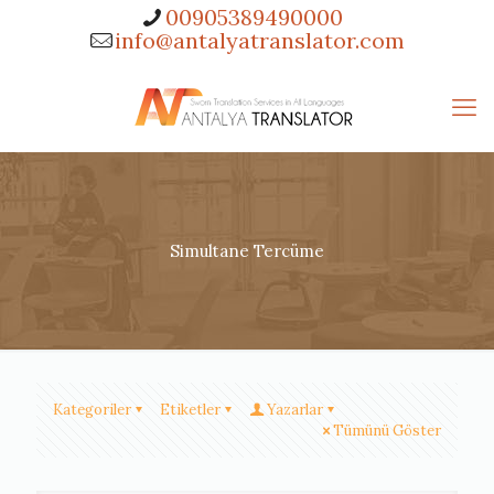
00905389490000
info@antalyatranslator.com
Simultane Tercüme
Kategoriler
Etiketler
Yazarlar
Tümünü Göster