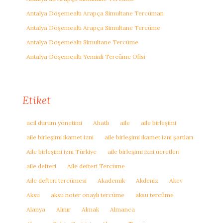
Antalya Döşemealtı Arapça Simultane Tercüman
Antalya Döşemealtı Arapça Simultane Tercüme
Antalya Döşemealtı Simultane Tercüme
Antalya Döşemealtı Yeminli Tercüme Ofisi
Etiket
acil durum yönetimi
Ahatlı
aile
aile birleşimi
aile birleşimi ikamet izni
aile birleşimi ikamet izni şartları
Aile birleşimi izni Türkiye
aile birleşimi izni ücretleri
aile defteri
Aile defteri Tercüme
Aile defteri tercümesi
Akademik
Akdeniz
Akev
Aksu
aksu noter onaylı tercüme
aksu tercüme
Alanya
Alınır
Almak
Almanca