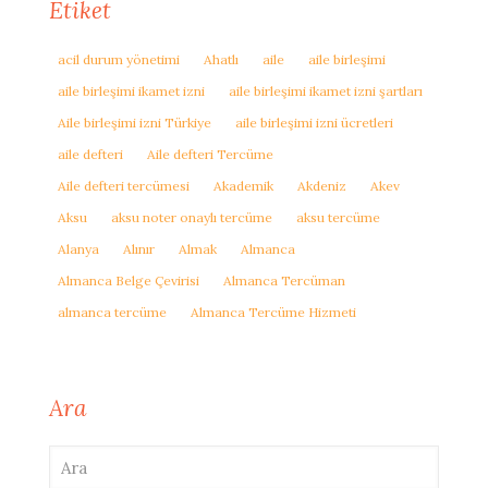
Etiket
acil durum yönetimi
Ahatlı
aile
aile birleşimi
aile birleşimi ikamet izni
aile birleşimi ikamet izni şartları
Aile birleşimi izni Türkiye
aile birleşimi izni ücretleri
aile defteri
Aile defteri Tercüme
Aile defteri tercümesi
Akademik
Akdeniz
Akev
Aksu
aksu noter onaylı tercüme
aksu tercüme
Alanya
Alınır
Almak
Almanca
Almanca Belge Çevirisi
Almanca Tercüman
almanca tercüme
Almanca Tercüme Hizmeti
Ara