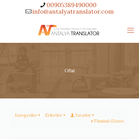
00905389490000
info@antalyatranslator.com
Ofisi
Kategoriler
Etiketler
Yazarlar
Tümünü Göster