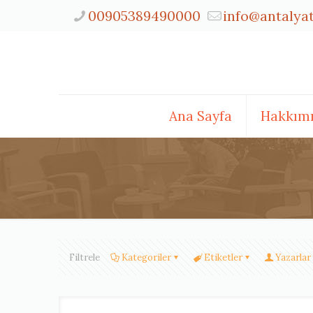
00905389490000
info@antalya
Ana Sayfa
Hakkım
Filtrele
Kategoriler
Etiketler
Yazarlar