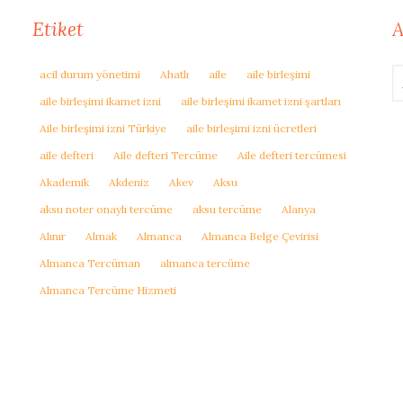
Etiket
A
acil durum yönetimi
Ahatlı
aile
aile birleşimi
aile birleşimi ikamet izni
aile birleşimi ikamet izni şartları
Aile birleşimi izni Türkiye
aile birleşimi izni ücretleri
aile defteri
Aile defteri Tercüme
Aile defteri tercümesi
Akademik
Akdeniz
Akev
Aksu
aksu noter onaylı tercüme
aksu tercüme
Alanya
Alınır
Almak
Almanca
Almanca Belge Çevirisi
Almanca Tercüman
almanca tercüme
Almanca Tercüme Hizmeti