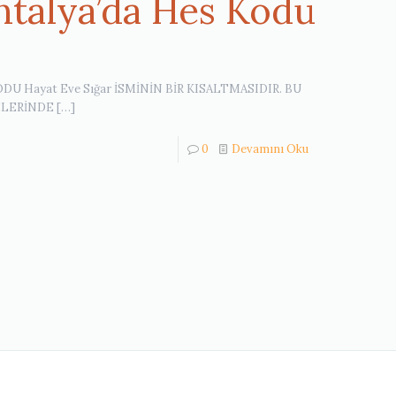
ntalya’da Hes Kodu
 KODU Hayat Eve Sığar İSMİNİN BİR KISALTMASIDIR. BU
ELERİNDE
[…]
0
Devamını Oku