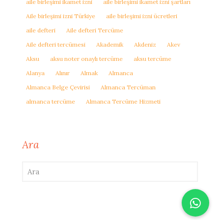
aile birleşimi ikamet izni
aile birleşimi ikamet izni şartları
Aile birleşimi izni Türkiye
aile birleşimi izni ücretleri
aile defteri
Aile defteri Tercüme
Aile defteri tercümesi
Akademik
Akdeniz
Akev
Aksu
aksu noter onaylı tercüme
aksu tercüme
Alanya
Alınır
Almak
Almanca
Almanca Belge Çevirisi
Almanca Tercüman
almanca tercüme
Almanca Tercüme Hizmeti
Ara