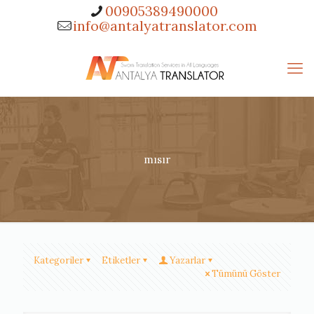
00905389490000
info@antalyatranslator.com
mısır
Kategoriler
Etiketler
Yazarlar
Tümünü Göster