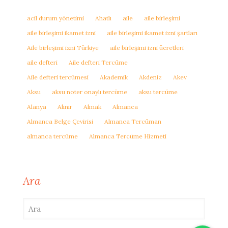
acil durum yönetimi
Ahatlı
aile
aile birleşimi
aile birleşimi ikamet izni
aile birleşimi ikamet izni şartları
Aile birleşimi izni Türkiye
aile birleşimi izni ücretleri
aile defteri
Aile defteri Tercüme
Aile defteri tercümesi
Akademik
Akdeniz
Akev
Aksu
aksu noter onaylı tercüme
aksu tercüme
Alanya
Alınır
Almak
Almanca
Almanca Belge Çevirisi
Almanca Tercüman
almanca tercüme
Almanca Tercüme Hizmeti
Ara