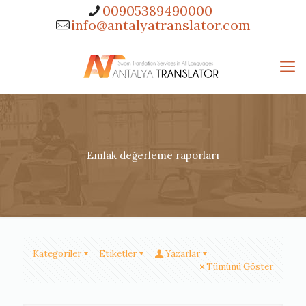
00905389490000
info@antalyatranslator.com
Emlak değerleme raporları
Kategoriler
Etiketler
Yazarlar
Tümünü Göster