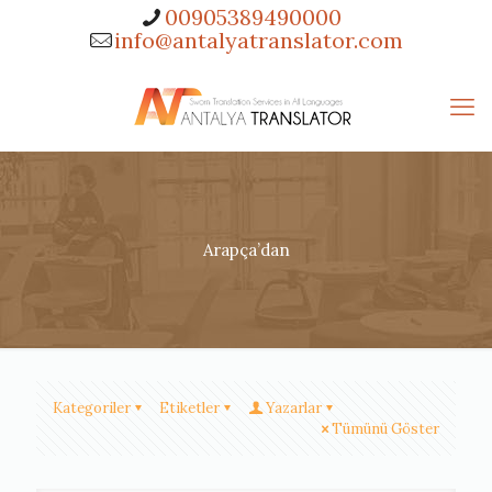
00905389490000
info@antalyatranslator.com
Arapça’dan
Kategoriler
Etiketler
Yazarlar
Tümünü Göster