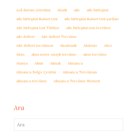
acil durum yönetimi
Ahatlı
aile
aile birleşimi
aile birleşimi ikamet izni
aile birleşimi ikamet izni şartları
Aile birleşimi izni Türkiye
aile birleşimi izni ücretleri
aile defteri
Aile defteri Tercüme
Aile defteri tercümesi
Akademik
Akdeniz
Akev
Aksu
aksu noter onaylı tercüme
aksu tercüme
Alanya
Alınır
Almak
Almanca
Almanca Belge Çevirisi
Almanca Tercüman
almanca tercüme
Almanca Tercüme Hizmeti
Ara