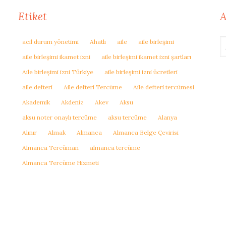
Etiket
A
acil durum yönetimi
Ahatlı
aile
aile birleşimi
aile birleşimi ikamet izni
aile birleşimi ikamet izni şartları
Aile birleşimi izni Türkiye
aile birleşimi izni ücretleri
aile defteri
Aile defteri Tercüme
Aile defteri tercümesi
Akademik
Akdeniz
Akev
Aksu
aksu noter onaylı tercüme
aksu tercüme
Alanya
Alınır
Almak
Almanca
Almanca Belge Çevirisi
Almanca Tercüman
almanca tercüme
Almanca Tercüme Hizmeti