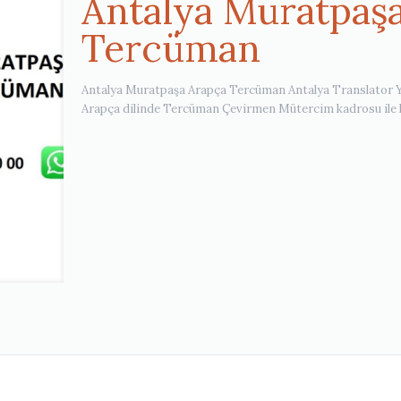
Antalya Muratpaş
Tercüman
Antalya Muratpaşa Arapça Tercüman Antalya Translator Y
Arapça dilinde Tercüman Çevirmen Mütercim kadrosu ile hi