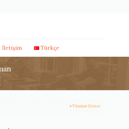
İletişim
Türkçe
üman
Tümünü Göster