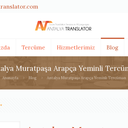
translator.com
ızda
Tercüme
Hizmetlerimiz
Blog
alya Muratpaşa Arapça Yeminli Terc
Anasayfa
Blog
Antalya Muratpaşa Arapça Yeminli Tercüman