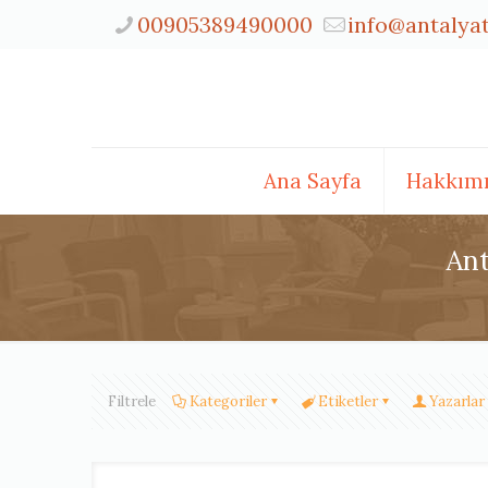
00905389490000
info@antalya
Ana Sayfa
Hakkım
Ant
Filtrele
Kategoriler
Etiketler
Yazarlar