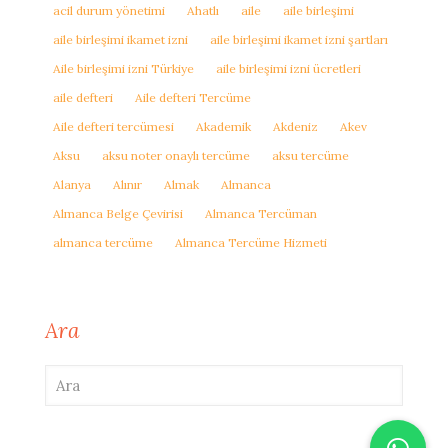
acil durum yönetimi
Ahatlı
aile
aile birleşimi
aile birleşimi ikamet izni
aile birleşimi ikamet izni şartları
Aile birleşimi izni Türkiye
aile birleşimi izni ücretleri
aile defteri
Aile defteri Tercüme
Aile defteri tercümesi
Akademik
Akdeniz
Akev
Aksu
aksu noter onaylı tercüme
aksu tercüme
Alanya
Alınır
Almak
Almanca
Almanca Belge Çevirisi
Almanca Tercüman
almanca tercüme
Almanca Tercüme Hizmeti
Ara