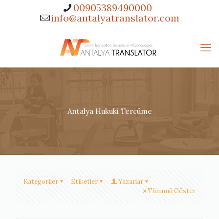
00905389490000
info@antalyatranslator.com
Antalya Hukuki Tercüme
Kategoriler
Etiketler
Yazarlar
Tümünü Göster