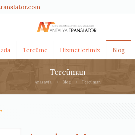
translator.com
ızda
Tercüme
Hizmetlerimiz
Blog
Tercüman
Anasayfa
Blog
Tercüman