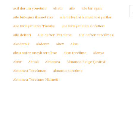
acil durum yönetimi
Ahatlı
aile
aile birleşimi
aile birleşimi ikamet izni
aile birleşimi ikamet izni şartları
Aile birleşimi izni Türkiye
aile birleşimi izni ücretleri
aile defteri
Aile defteri Tercüme
Aile defteri tercümesi
Akademik
Akdeniz
Akev
Aksu
aksu noter onaylı tercüme
aksu tercüme
Alanya
Alınır
Almak
Almanca
Almanca Belge Çevirisi
Almanca Tercüman
almanca tercüme
Almanca Tercüme Hizmeti