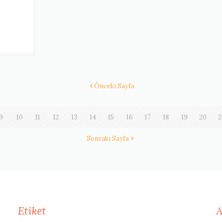
Önceki Sayfa
9
10
11
12
13
14
15
16
17
18
19
20
2
Sonraki Sayfa
Etiket
A