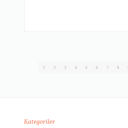
1
2
3
4
5
6
7
8
Kategoriler