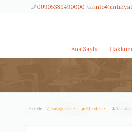
00905389490000
info@antalya
Ana Sayfa
Hakkım
Filtrele
Kategoriler
Etiketler
Yazarlar