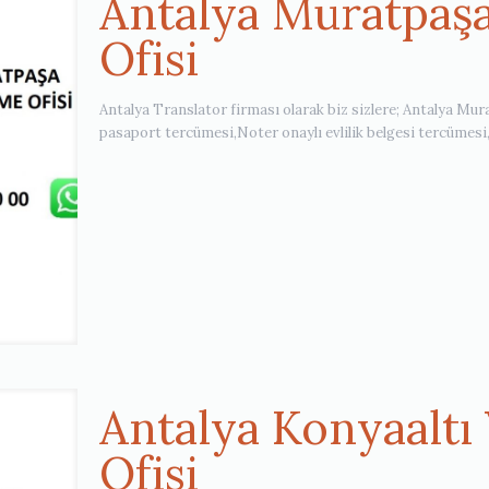
Antalya Muratpaş
Ofisi
Antalya Translator firması olarak biz sizlere; Antalya Mu
pasaport tercümesi,Noter onaylı evlilik belgesi tercümes
Antalya Konyaaltı
Ofisi