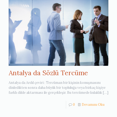
Antalya da Sözlü Tercüme
Antalya da Ardıl çeviri : Tercüman bir kişinin konuşmasını
dinledikten sonra daha büyük bir topluluğa veya birkaç kişiye
farklı dilde aktarması ile gerçekleşir. Bu tercümede kulaklık
[…]
0
Devamını Oku