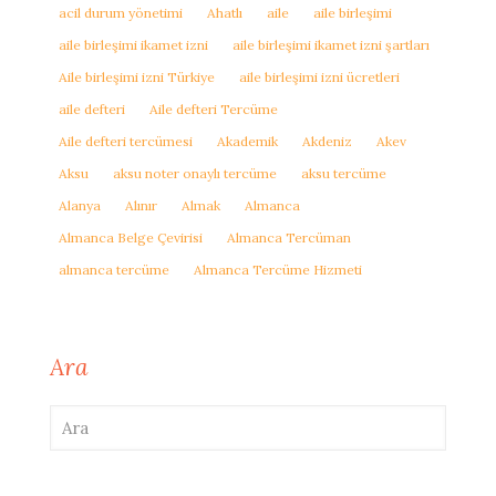
acil durum yönetimi
Ahatlı
aile
aile birleşimi
aile birleşimi ikamet izni
aile birleşimi ikamet izni şartları
Aile birleşimi izni Türkiye
aile birleşimi izni ücretleri
aile defteri
Aile defteri Tercüme
Aile defteri tercümesi
Akademik
Akdeniz
Akev
Aksu
aksu noter onaylı tercüme
aksu tercüme
Alanya
Alınır
Almak
Almanca
Almanca Belge Çevirisi
Almanca Tercüman
almanca tercüme
Almanca Tercüme Hizmeti
Ara