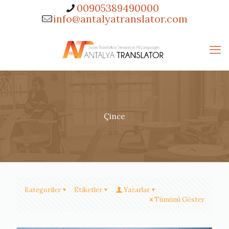
00905389490000
info@antalyatranslator.com
Çince
Kategoriler
Etiketler
Yazarlar
Tümünü Göster