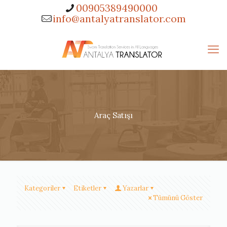
00905389490000
info@antalyatranslator.com
Araç Satışı
Kategoriler
Etiketler
Yazarlar
Tümünü Göster