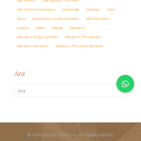
aile defteri
Aile defteri Tercüme
Aile defteri tercümesi
Akademik
Akdeniz
Akev
Aksu
aksu noter onaylı tercüme
aksu tercüme
Alanya
Alınır
Almak
Almanca
Almanca Belge Çevirisi
Almanca Tercüman
almanca tercüme
Almanca Tercüme Hizmeti
Ara
© 2019 Antalya Tercüman. Her hakkı saklıdır.