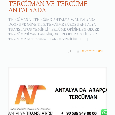
TERCÜMAN VE TERCÜME
ANTALYADA
TERCÜMAN VE TERCÜME ANTALYADA ANTALYADA
DOĞRU VE GÜVENİLİR TERCÜME BÜROSU ANTALYA
TRANSLATOR YEMİNLİ TERCÜME OFİSİNDEN GEÇER.
TERCÜMESİ YAPILAN BİRÇOK BELGEDE GİZLİLİK VE
TERCÜME BÜROSUNA OLAN GÜVENİLİRLİK
[…]
0
Devamını Oku