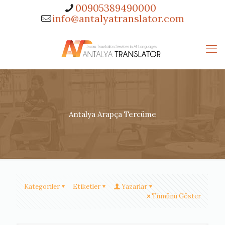
00905389490000
info@antalyatranslator.com
Antalya Arapça Tercüme
Kategoriler
Etiketler
Yazarlar
Tümünü Göster