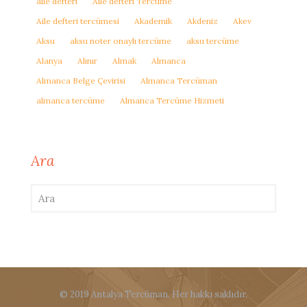
aile defteri
Aile defteri Tercüme
Aile defteri tercümesi
Akademik
Akdeniz
Akev
Aksu
aksu noter onaylı tercüme
aksu tercüme
Alanya
Alınır
Almak
Almanca
Almanca Belge Çevirisi
Almanca Tercüman
almanca tercüme
Almanca Tercüme Hizmeti
Ara
© 2019 Antalya Tercüman. Her hakkı saklıdır.