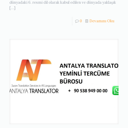
dünyadaki 6. resmi dil olarak kabul edilen ve dünyada yaklaşık
[…]
0
Devamını Oku