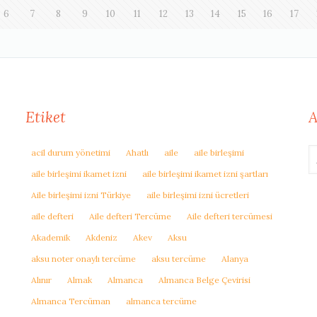
6
7
8
9
10
11
12
13
14
15
16
17
Etiket
A
acil durum yönetimi
Ahatlı
aile
aile birleşimi
aile birleşimi ikamet izni
aile birleşimi ikamet izni şartları
Aile birleşimi izni Türkiye
aile birleşimi izni ücretleri
aile defteri
Aile defteri Tercüme
Aile defteri tercümesi
Akademik
Akdeniz
Akev
Aksu
aksu noter onaylı tercüme
aksu tercüme
Alanya
Alınır
Almak
Almanca
Almanca Belge Çevirisi
Almanca Tercüman
almanca tercüme