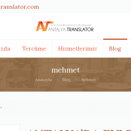
translator.com
ızda
Tercüme
Hizmetlerimiz
Blog
mehmet
Anasayfa
Blog
mehmet