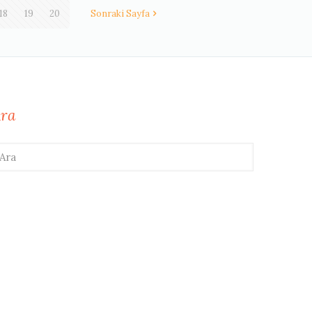
18
19
20
Sonraki Sayfa
ra