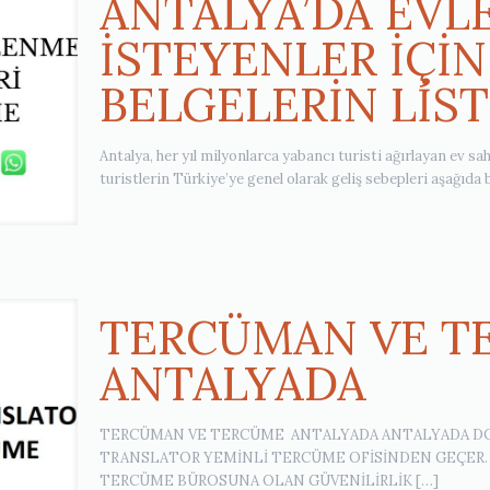
ANTALYA’DA EV
İSTEYENLER İÇİN
BELGELERİN LİST
Antalya, her yıl milyonlarca yabancı turisti ağırlayan ev sah
turistlerin Türkiye’ye genel olarak geliş sebepleri aşağıda
TERCÜMAN VE T
ANTALYADA
TERCÜMAN VE TERCÜME ANTALYADA ANTALYADA DO
TRANSLATOR YEMİNLİ TERCÜME OFİSİNDEN GEÇER. 
TERCÜME BÜROSUNA OLAN GÜVENİLİRLİK
[…]