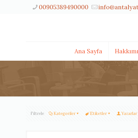
00905389490000
info@antalya
Ana Sayfa
Hakkım
Filtrele
Kategoriler
Etiketler
Yazarlar