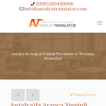
00905389490000
info@antalyatranslator.com
Antalya’da Arapça Yeminli Tercüman ve Tercüme
Hizmetleri
Tümünü Göster
Antalya’da Arapça Yeminli