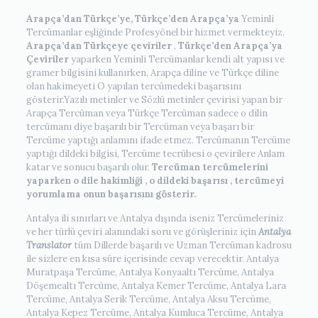
Arapça’dan Türkçe’ye, Türkçe’den Arapça’ya
Yeminli
Tercümanlar eşliğinde Profesyönel bir hizmet vermekteyiz.
Arapça’dan Türkçeye çeviriler
,
Türkçe’den Arapça’ya
Çeviriler
yaparken Yeminli Tercümanlar kendi alt yapısı ve
gramer bilgisini kullanırken, Arapça diline ve Türkçe diline
olan hakimeyeti O yapılan tercümedeki başarısını
gösterir.Yazılı metinler ve Sözlü metinler çevirisi yapan bir
Arapça Tercüman veya Türkçe Tercüman sadece o dilin
tercümanı diye başarılı bir Tercüman veya başarı bir
Tercüme yaptığı anlamını ifade etmez. Tercümanın Tercüme
yaptığı dildeki bilgisi, Tercüme tecrübesi o çevirilere Anlam
katar ve sonucu başarılı olur.
Tercüman tercümelerini
yaparken o dile hakimliği , o dildeki başarısı , tercümeyi
yorumlama onun başarısını gösterir.
Antalya ili sınırları ve Antalya dışında iseniz Tercümeleriniz
ve her türlü çeviri alanındaki soru ve görüşleriniz için
Antalya
Translator
tüm Dillerde başarılı ve Uzman Tercüman kadrosu
ile sizlere en kısa süre içerisinde cevap verecektir. Antalya
Muratpaşa Tercüme, Antalya Konyaaltı Tercüme, Antalya
Döşemealtı Tercüme, Antalya Kemer Tercüme, Antalya Lara
Tercüme, Antalya Serik Tercüme, Antalya Aksu Tercüme,
Antalya Kepez Tercüme, Antalya Kumluca Tercüme, Antalya