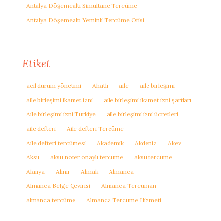
Antalya Döşemealtı Simultane Tercüme
Antalya Döşemealtı Yeminli Tercüme Ofisi
Etiket
acil durum yönetimi
Ahatlı
aile
aile birleşimi
aile birleşimi ikamet izni
aile birleşimi ikamet izni şartları
Aile birleşimi izni Türkiye
aile birleşimi izni ücretleri
aile defteri
Aile defteri Tercüme
Aile defteri tercümesi
Akademik
Akdeniz
Akev
Aksu
aksu noter onaylı tercüme
aksu tercüme
Alanya
Alınır
Almak
Almanca
Almanca Belge Çevirisi
Almanca Tercüman
almanca tercüme
Almanca Tercüme Hizmeti