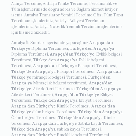
Alanya Tercüme, Antalya Finike Tercüme, Tercümanlık ve
Tüm işlemlerinizde doğru adres ve Sağlam hizmet istiyor
iseniz, Antalya Translator Yeminli Tercüme Ofisi Tüm Tapu
Tercüman işlemleriniz, Antalya Adliyesi Tercüman
işlemleriniz, Antalya Noterlik Yeminli Tercüman işlemleriniz
için hizmetinizdedir.
Antalya İli Sınırları içerisinde yapacağınız
Arapça’dan
Türkçeye
Diploma Tercümesi,
Türkçe’den Arapça’ya
Diploma Tercümesi,
Arapça’dan Türkçe’ye
Evlilik belgesi
Tercümesi,
Türkçe’den Arapça’ya
Evlilik belgesi
Tercümesi,
Arapça’dan Türkçeye
Pasaport Tercümesi,
Türkçe’den Arapça’ya
Pasaport tercümesi,
Arapça’dan
Türkçe’ye
mirasçılık belgesi Tercümesi,
Türkçe’den
Arapça’ya
Mirasçılık belgesi tercümesi,
Arapça’dan
Türkçe’ye
Aile defteri Tercümesi,
Türkçe’den Arapça’ya
Aile defteri Tercümesi,
Arapça’dan Türkçe’ye
Ehliyet
Tercümesi,
Türkçe’den Arapça’ya
Ehliyet Tercümesi,
Arapça’dan Türkçe’ye
Kimlik Tercümesi,
Arapça’dan
Türkçe’ye
ölüm belgesi Tercümesi,
Türkçe’den Arapça’ya
Ölüm belgesi Tercümesi
,
Türkçe’den Arapça’ya
Kimlik
tercümesi,
Arapça’dan Türkçe’ye
Sabıka kaydı Tercümesi,
Türkçe’den Arapça’ya
sabıka kaydı Tercümesi,
Arapça’dan Türkçe’ye
Emeklilik belgesi Tercümesi,