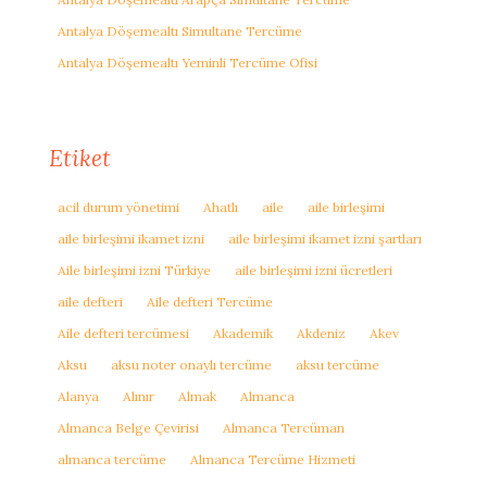
Antalya Döşemealtı Simultane Tercüme
Antalya Döşemealtı Yeminli Tercüme Ofisi
Etiket
acil durum yönetimi
Ahatlı
aile
aile birleşimi
aile birleşimi ikamet izni
aile birleşimi ikamet izni şartları
Aile birleşimi izni Türkiye
aile birleşimi izni ücretleri
aile defteri
Aile defteri Tercüme
Aile defteri tercümesi
Akademik
Akdeniz
Akev
Aksu
aksu noter onaylı tercüme
aksu tercüme
Alanya
Alınır
Almak
Almanca
Almanca Belge Çevirisi
Almanca Tercüman
almanca tercüme
Almanca Tercüme Hizmeti