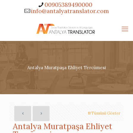
00905389490000
info@antalyatranslator.com
Antalya Muratpaşa Ehliyet Tercümesi
Tümünü Göster
Antalya Muratpaşa Ehliyet