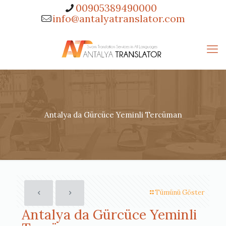
00905389490000
info@antalyatranslator.com
Antalya da Gürcüce Yeminli Tercüman
Tümünü Göster
Antalya da Gürcüce Yeminli