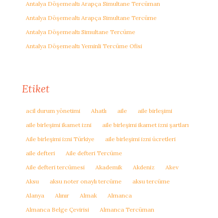
Antalya Döşemealtı Arapça Simultane Tercüman
Antalya Döşemealtı Arapça Simultane Tercüme
Antalya Döşemealtı Simultane Tercüme
Antalya Döşemealtı Yeminli Tercüme Ofisi
Etiket
acil durum yönetimi
Ahatlı
aile
aile birleşimi
aile birleşimi ikamet izni
aile birleşimi ikamet izni şartları
Aile birleşimi izni Türkiye
aile birleşimi izni ücretleri
aile defteri
Aile defteri Tercüme
Aile defteri tercümesi
Akademik
Akdeniz
Akev
Aksu
aksu noter onaylı tercüme
aksu tercüme
Alanya
Alınır
Almak
Almanca
Almanca Belge Çevirisi
Almanca Tercüman