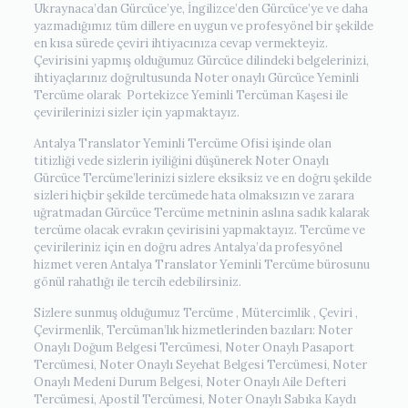
Ukraynaca’dan Gürcüce’ye, İngilizce’den Gürcüce’ye ve daha
yazmadığımız tüm dillere en uygun ve profesyönel bir şekilde
en kısa sürede çeviri ihtiyacınıza cevap vermekteyiz.
Çevirisini yapmış olduğumuz Gürcüce dilindeki belgelerinizi,
ihtiyaçlarınız doğrultusunda Noter onaylı Gürcüce Yeminli
Tercüme olarak Portekizce Yeminli Tercüman Kaşesi ile
çevirilerinizi sizler için yapmaktayız.
Antalya Translator Yeminli Tercüme Ofisi işinde olan
titizliği vede sizlerin iyiliğini düşünerek Noter Onaylı
Gürcüce Tercüme’lerinizi sizlere eksiksiz ve en doğru şekilde
sizleri hiçbir şekilde tercümede hata olmaksızın ve zarara
uğratmadan Gürcüce Tercüme metninin aslına sadık kalarak
tercüme olacak evrakın çevirisini yapmaktayız. Tercüme ve
çevirileriniz için en doğru adres Antalya’da profesyönel
hizmet veren Antalya Translator Yeminli Tercüme bürosunu
gönül rahatlığı ile tercih edebilirsiniz.
Sizlere sunmuş olduğumuz Tercüme , Mütercimlik , Çeviri ,
Çevirmenlik, Tercüman’lık hizmetlerinden bazıları: Noter
Onaylı Doğum Belgesi Tercümesi, Noter Onaylı Pasaport
Tercümesi, Noter Onaylı Seyehat Belgesi Tercümesi, Noter
Onaylı Medeni Durum Belgesi, Noter Onaylı Aile Defteri
Tercümesi, Apostil Tercümesi, Noter Onaylı Sabıka Kaydı