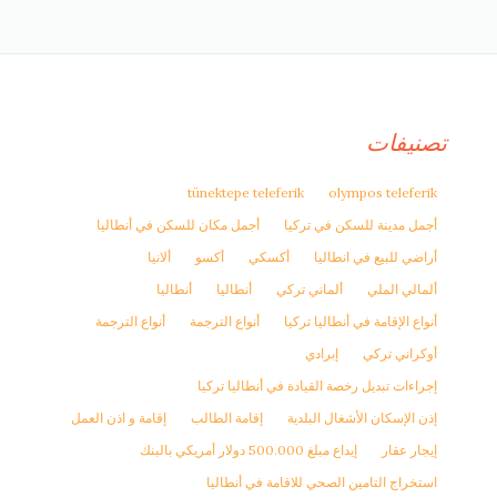
تصنيفات
tünektepe teleferik
olympos teleferik
أجمل مدينة للسكن في تركيا
أجمل مكان للسكن في أنطاليا
أراضي للبيع في انطاليا
أكسكي
أكسو
ألانيا
ألمالي الملي
ألماني تركي
أنطاليا
أنطاليا
أنواع الإقامة في أنطاليا تركيا
أنواع الترجمة
أنواع الترجمة
أوكراني تركي
إبرادي
إجراءات تبديل رخصة القيادة في أنطاليا تركيا
إذن الإسكان الأشغال البلدية
إقامة الطالب
إقامة و اذن العمل
إيجار عقار
إيداع مبلغ 500.000 دولار أمريكي بالبنك
استخراج التامين الصحي للاقامة في أنطاليا