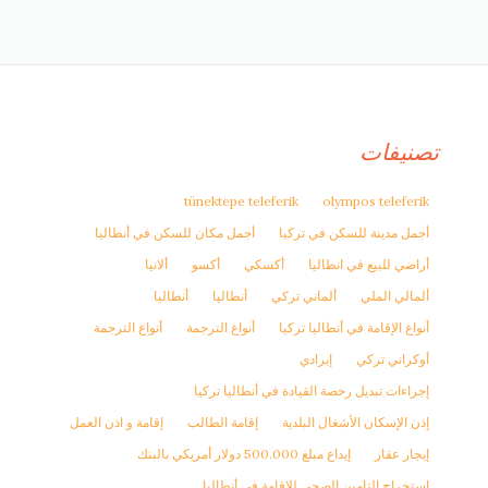
تصنيفات
tünektepe teleferik
olympos teleferik
أجمل مدينة للسكن في تركيا
أجمل مكان للسكن في أنطاليا
أراضي للبيع في انطاليا
أكسكي
أكسو
ألانيا
ألمالي الملي
ألماني تركي
أنطاليا
أنطاليا
أنواع الإقامة في أنطاليا تركيا
أنواع الترجمة
أنواع الترجمة
أوكراني تركي
إبرادي
إجراءات تبديل رخصة القيادة في أنطاليا تركيا
إذن الإسكان الأشغال البلدية
إقامة الطالب
إقامة و اذن العمل
إيجار عقار
إيداع مبلغ 500.000 دولار أمريكي بالبنك
استخراج التامين الصحي للاقامة في أنطاليا