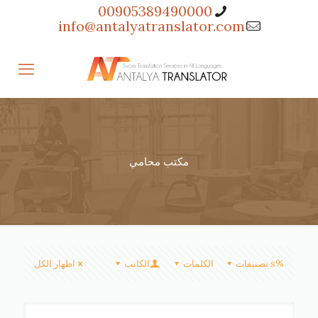
00905389490000
info@antalyatranslator.com
مكتب محامي
%s تصنيفات
الكلمات
الكاتب
اظهار الكل