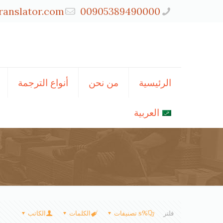
ranslator.com
00905389490000
الرئيسية
من نحن
أنواع الترجمة
العربية
فلتر
%s تصنيفات
الكلمات
الكاتب