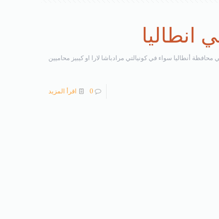
 انطاليا
 محافظة أنطاليا سواء في كونيالتي مرادباشا لارا او كيبيز محاميين
0
اقرأ المزيد