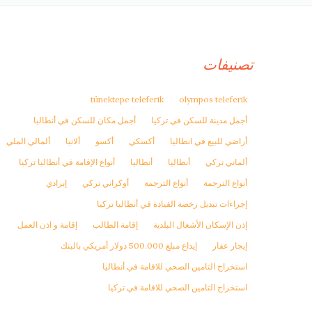
تصنيفات
tünektepe teleferik
olympos teleferik
أجمل مدينة للسكن في تركيا
أجمل مكان للسكن في أنطاليا
أراضي للبيع في انطاليا
أكسكي
أكسو
ألانيا
ألمالي الملي
ألماني تركي
أنطاليا
أنطاليا
أنواع الإقامة في أنطاليا تركيا
أنواع الترجمة
أنواع الترجمة
أوكراني تركي
إبرادي
إجراءات تبديل رخصة القيادة في أنطاليا تركيا
إذن الإسكان الأشغال البلدية
إقامة الطالب
إقامة و اذن العمل
إيجار عقار
إيداع مبلغ 500.000 دولار أمريكي بالبنك
استخراج التامين الصحي للاقامة في أنطاليا
استخراج التامين الصحي للاقامة في تركيا