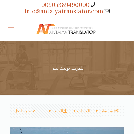
00905389490000
info@antalyatranslator.com
تلفريك تونيك تيبي
%s تصنيفات
الكلمات
الكاتب
اظهار الكل