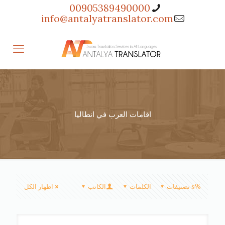
00905389490000
info@antalyatranslator.com
اقامات العرب في انطاليا
%s تصنيفات
الكلمات
الكاتب
اظهار الكل