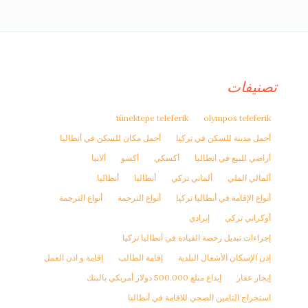
تصنيفات
tünektepe teleferik
olympos teleferik
أجمل مدينة للسكن في تركيا
أجمل مكان للسكن في أنطاليا
أراضي للبيع في انطاليا
أكسكي
أكسو
ألانيا
ألمالي الملي
ألماني تركي
أنطاليا
أنطاليا
أنواع الإقامة في أنطاليا تركيا
أنواع الترجمة
أنواع الترجمة
أوكراني تركي
إبرادي
إجراءات تبديل رخصة القيادة في أنطاليا تركيا
إذن الإسكان الأشغال البلدية
إقامة الطالب
إقامة و اذن العمل
إيجار عقار
إيداع مبلغ 500.000 دولار أمريكي بالبنك
استخراج التامين الصحي للاقامة في أنطاليا