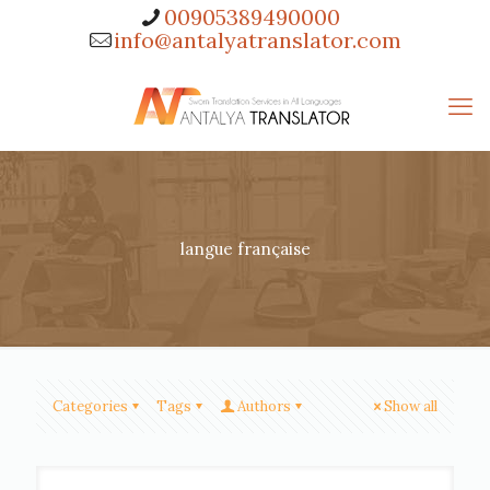
00905389490000
info@antalyatranslator.com
langue française
Categories
Tags
Authors
Show all