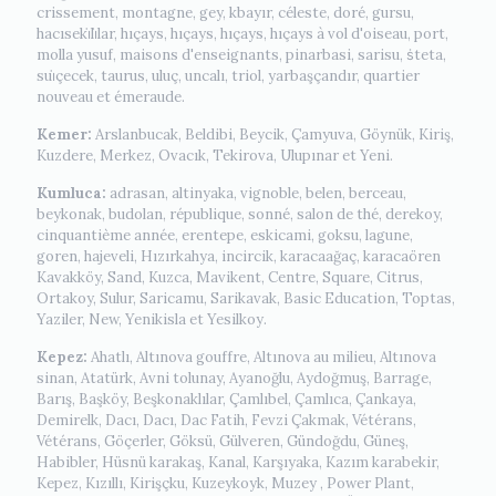
crissement, montagne, gey, kbayır, céleste, doré, gursu,
hacıseki̇li̇lar, hıçays, hıçays, hıçays, hıçays à vol d'oiseau, port,
molla yusuf, maisons d'enseignants, pinarbasi, sarisu, ṡteta,
sui̇çecek, taurus, uluç, uncalı, triol, yarbaşçandır, quartier
nouveau et émeraude.
Kemer:
Arslanbucak, Beldibi, Beycik, Çamyuva, Göynük, Kiriş,
Kuzdere, Merkez, Ovacık, Tekirova, Ulupınar et Yeni.
Kumluca:
adrasan, altinyaka, vignoble, belen, berceau,
beykonak, budolan, république, sonné, salon de thé, derekoy,
cinquantième année, erentepe, eskicami, goksu, lagune,
goren, hajeveli, Hızırkahya, incircik, karacaağaç, karacaören
Kavakköy, Sand, Kuzca, Mavikent, Centre, Square, Citrus,
Ortakoy, Sulur, Saricamu, Sarikavak, Basic Education, Toptas,
Yaziler, New, Yenikisla et Yesilkoy.
Kepez:
Ahatlı, Altınova gouffre, Altınova au milieu, Altınova
sinan, Atatürk, Avni tolunay, Ayanoğlu, Aydoğmuş, Barrage,
Barış, Başköy, Beşkonaklılar, Çamlıbel, Çamlıca, Çankaya,
Demirelk, Dacı, Dacı, Dac Fatih, Fevzi Çakmak, Vétérans,
Vétérans, Göçerler, Göksü, Gülveren, Gündoğdu, Güneş,
Habibler, Hüsnü karakaş, Kanal, Karşıyaka, Kazım karabekir,
Kepez, Kızıllı, Kirişçku, Kuzeykoyk, Muzey , Power Plant,