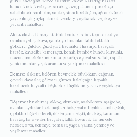
gürsu, hacıoğlan, ikizce, islamlar, kalkan, karadağ, kasaba,
kemer, kınık, kızılağaç, ortabağ, ova, palamut, pınarbaşı,
sahilkılınçlı, sarıbelen, sarılar, sinneli, sütleğen, uğrar, üzümlü,
yaylakılınçlı, yaylapalamut, yeniköy, yeşilbarak, yeşilköy ve
yuvacık mahallesi.
Aksu:
alaylı, altıntaş, atatürk, barbaros, boztepe, cihadiye,
cumhuriyet, çalkaya, çamköy, dumanlar, fatih, fettahlı,
gökdere, güloluk, güzelyurt, hacıaliler,I hsaniye, karaçallı,
karaöz, kayadibi, kemerağzı, konak, kumköy, kundu, kurşunlu,
macun, mandırlar, murtuna, pınarlı,s oğucaksu, solak, topallı,
yenidumanlar, yeşilkaraman ve yurtpınar mahallesi.
Demre:
alakent, belören, beymelek, büyükkum, çağman,
çevreli, davazlar, gökyazı, gürses, kaleüçağız, kapaklı,
karabucak, kayaaltı, köşkerler, küçükkum, yavu ve yaylakaya
mahallesi.
Döşemealtı:
ahırtaş, akkoç, altınkale, aosb1kısım, aşağıoba,
ayanlar, aydınlar, bademağacı, bahçeyaka, bıyıklı, camili, çığlık,
çıplaklı, dağbeli, dereli, düzlerçamı, ekşili, ılıcaköy, karaman,
karataş, karaveliler, kevşirler, killik, kovanlık, kömürcüler,
nebiler, orta, selimiye, tomalar, yağca, yalınlı, yeniköy ve
yeşilbayır mahallesi.