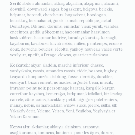
Serik:
abdurrahmanlar, akbaş, akçaalan, akçapınar, alacami,
downhill, downward, sages, bogazkent, belgova, belekis,
belpınar, berendi, chercheurs, bogazkent, bozdogan,
bucakkoy, burmahanci, gucuk, cumalı, république, jackal
Deniztepe, Dikmen, dorums, eminclar, vieux yürük, viandes,
enceintes, gedik, gökçepınar, hacıosmanlar, harsümen,
haskızılören, haspınar, kadriye, karadayı, karataş, karnagli,
kayaburnu, kavabozu, kavab nebis, milieu, printemps, écosse,
doux, derviche, boucles, récolte, yankoy, nouveau, vallée verte,
yesilyurt, upcift, à l'étage, clowns, quartier zırlankaya.
Korkuteli:
akyar, aladdin, marché inférieur, chasse,
yardyakaka, rassis, amandes rassis, tiède, bozova, bigkoy,
teayard, chimpanzés, clubbing, fosse, dereköy, duraliler,
esenyurt, bizarrement, nomades, argenté, beau, imecik,
imrahor, point noir, personnage karataş, kargalık, kargın,
carrefour, kayabaş, kemerağzı, kırkpınar, kizilallari, kizilcadag,
carrelé, cône, coins, kucukkoy, petit, cigogne, palefreniers,
manay, nebis, osmankalfalar, willow, sulks, pierre, sulks, ulk
Yakaköy écrit, Yeleme, Yelten, Yeni, Yeşiloba, Yeşilyayla et
Yukarı Karaman.
Konyaaltı:
akdamlar, akkuyu, altinkum, arapsuyu,
asağıkaraman, lumineux, lumineux, pour les âges, dorure,