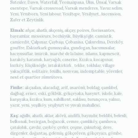
Sutculer, Dawn, Waterfall, Teomanpasa, Ulus, Ünsal, Varsak
esentepe, Varsak crossroad, Varsak menderes, Yavuz selim,
Yeni, Yeniborn, Yeni labour, Yesiltepe, Yesilyurt, Ascension,
Zafer et Zeytinlik.
Elmalı:
afşar, ahatlı, akçeniş, akçay, poires, florissantes,
bayramlar, messieurs, bozhüyük, Büyükşöğle, camiatik,
camicedit, Çalpınar, Çaybaşı, Çobanisa, Çukurelma, Dereköy,
gouffre, Eskiarkark gumusyaka, gundogan, hacımusalar,
hacıyusuflar, imircik, marché de la laine, islams, kapmescit,
karaköy, karamık, karyağdı, caserne, Kızılca, kocapınar,
kuzköy, Küçüksöğle, istakıkirkirk , tekke, toklular, village
yakaçiftlik, solitaire, feuillu, nouveau, indomptable, yörenler,
nest et quartier zümrütova.
Finike:
akçaalan, alacadağ, arif, asarönü, boldağ, çamlıbel,
dağbağ, ernez, eski, gökbük, gökçeyaka, hasyurt, iskele, kale,
karşıyaka, kızılca, kum, sahilkent, saklısu, turunçova, yalnız,
yazır, yeni, yeşilköy, yeşilyurt ve yuvalı mahallesi.
Kaş:
ağullu, ahatlı, aklar, akörü, andifli, bayındır, beldibi, belenli,
belkonak, bezirgan, boğazcık, cemre, çamlıköy, çamlıova,
çataloluk, çavdır, çayköy, çerler, çeşme, çukurbağ, dere,
dirgenler, doğantaş, gelemiş, gökçeören, gökçeyazı, gömbe,