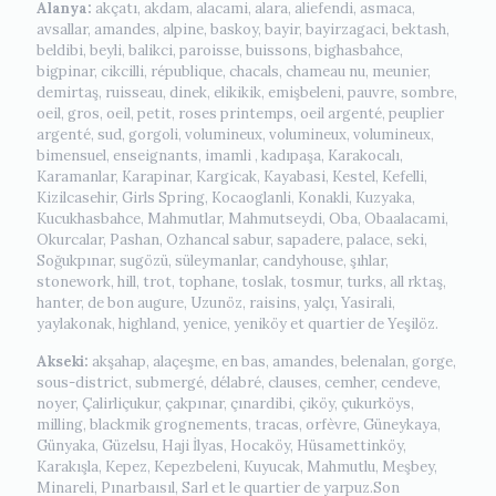
Alanya:
akçatı, akdam, alacami, alara, aliefendi, asmaca,
avsallar, amandes, alpine, baskoy, bayir, bayirzagaci, bektash,
beldibi, beyli, balikci, paroisse, buissons, bighasbahce,
bigpinar, cikcilli, république, chacals, chameau nu, meunier,
demirtaş, ruisseau, dinek, elikikik, emişbeleni, pauvre, sombre,
oeil, gros, oeil, petit, roses printemps, oeil argenté, peuplier
argenté, sud, gorgoli, volumineux, volumineux, volumineux,
bimensuel, enseignants, imamli , kadıpaşa, Karakocalı,
Karamanlar, Karapinar, Kargicak, Kayabasi, Kestel, Kefelli,
Kizilcasehir, Girls Spring, Kocaoglanli, Konakli, Kuzyaka,
Kucukhasbahce, Mahmutlar, Mahmutseydi, Oba, Obaalacami,
Okurcalar, Pashan, Ozhancal sabur, sapadere, palace, seki,
Soğukpınar, sugözü, süleymanlar, candyhouse, şıhlar,
stonework, hill, trot, tophane, toslak, tosmur, turks, all rktaş,
hanter, de bon augure, Uzunöz, raisins, yalçı, Yasirali,
yaylakonak, highland, yenice, yeniköy et quartier de Yeşilöz.
Akseki:
akşahap, alaçeşme, en bas, amandes, belenalan, gorge,
sous-district, submergé, délabré, clauses, cemher, cendeve,
noyer, Çalirliçukur, çakpınar, çınardibi, çiköy, çukurköys,
milling, blackmik grognements, tracas, orfèvre, Güneykaya,
Günyaka, Güzelsu, Haji İlyas, Hocaköy, Hüsamettinköy,
Karakışla, Kepez, Kepezbeleni, Kuyucak, Mahmutlu, Meşbey,
Minareli, Pınarbaısıl, Sarl et le quartier de yarpuz.Son