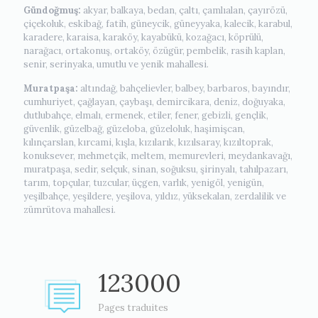
Gündoğmuş:
akyar, balkaya, bedan, çaltı, çamlıalan, çayırözü,
çiçekoluk, eskibağ, fatih, güneycik, güneyyaka, kalecik, karabul,
karadere, karaisa, karaköy, kayabükü, kozağacı, köprülü,
narağacı, ortakonuş, ortaköy, özügür, pembelik, rasih kaplan,
senir, serinyaka, umutlu ve yenik mahallesi.
Muratpaşa:
altındağ, bahçelievler, balbey, barbaros, bayındır,
cumhuriyet, çağlayan, çaybaşı, demircikara, deniz, doğuyaka,
dutlubahçe, elmalı, ermenek, etiler, fener, gebizli, gençlik,
güvenlik, güzelbağ, güzeloba, güzeloluk, haşimişcan,
kılınçarslan, kırcami, kışla, kızılarık, kızılsaray, kızıltoprak,
konuksever, mehmetçik, meltem, memurevleri, meydankavağı,
muratpaşa, sedir, selçuk, sinan, soğuksu, şirinyalı, tahılpazarı,
tarım, topçular, tuzcular, üçgen, varlık, yenigöl, yenigün,
yeşilbahçe, yeşildere, yeşilova, yıldız, yüksekalan, zerdalilik ve
zümrütova mahallesi.
123000
Pages traduites