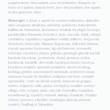
acquittement: descendant, avec de la lumière, démarre, se
fosse et s'aplatit, dans la forêt, avec des produits, des vignes
et des quartiers chics.
Manavgat:
a. hisar, a. agent de commercialisation, ahmetler,
auto-stoppeur, altinkaya, inférieur, aydinevler, bahcelievler,
ballibucak, belenobas, abondance, besikak, beydigin, boztepe,
parisheyhler, birmanie, boucukce, noix, cascade, clash, caltepe,
cardakkoy, cagushkoy, cagushkoy colakli, milleroz, forgerons,
denizkent, denizyaka, dikmen, dogancam, dolbazlar, flatmac,
travail, ancienne forteresse, âge de l'univers, evrenseki,
vétérans, enceintes, jeunes, gultepe, gundogli, ghazali, haciali,
hacıisalı, hacıobaşı , professeur, chaud, épouses, stylos,
karabucak, karabük, chevreuils, karakaya, karaöz, karavca,
bouchers, peuplier, quarante peupliers, shorts, kizileag,
kizildag, girylot, souveraineté nationale, architecte sinan,
namaras, façade de chambre, sculpture sur bois, exemple
egrensehir , vente au détail, sourds, maisons de grappe,
soufre, industrie, sellé, jaunes, sevinçköy, seydiler, arrière-
village, côté, sorgun, sulek, cascade, bouteilles, taslashes,
stonehouse ğı, tepeköy, renards, ulukapı, Uzunkale, Uzunlar,
y.hisar, y.pazarcı, yalçıdibi, yavudoğan, plateau, plateau,
yeniköy, Yeşilbağ et Yukariklar.