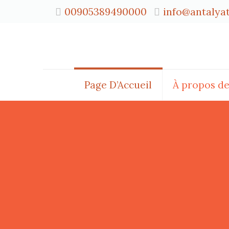
00905389490000
info@antalya
Page D’Accueil
À propos d