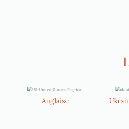
L
Anglaise
Ukrai