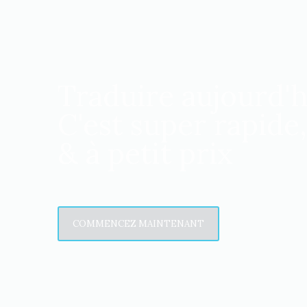
Traduire aujourd'h
C'est super rapide,
& à petit prix
COMMENCEZ MAINTENANT