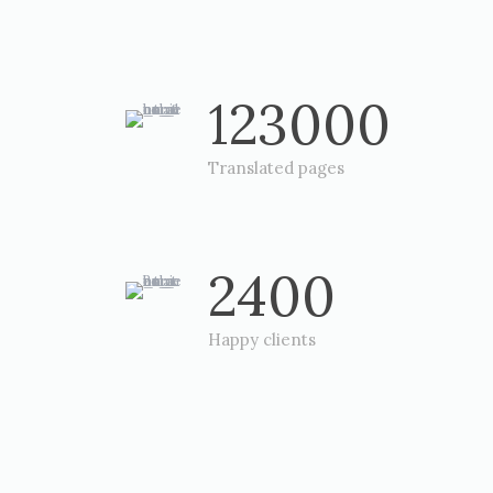
123000
Translated pages
2400
Happy clients