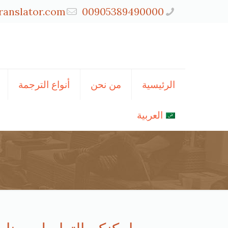
ranslator.com
00905389490000
الرئيسية
من نحن
أنواع الترجمة
العربية