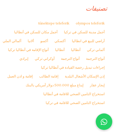
تصنيفات
tünektepe teleferik
olympos teleferik
أجمل مدينة للسكن في تركيا
أجمل مكان للسكن في أنطاليا
أراضي للبيع في انطاليا
أكسكي
أكسو
ألانيا
ألمالي الملي
ألماني تركي
أنطاليا
أنطاليا
أنواع الإقامة في أنطاليا تركيا
أنواع الترجمة
أنواع الترجمة
أوكراني تركي
إبرادي
إجراءات تبديل رخصة القيادة في أنطاليا تركيا
إذن الإسكان الأشغال البلدية
إقامة الطالب
إقامة و اذن العمل
إيجار عقار
إيداع مبلغ 500.000 دولار أمريكي بالبنك
استخراج التامين الصحي للاقامة في أنطاليا
استخراج التامين الصحي للاقامة في تركيا