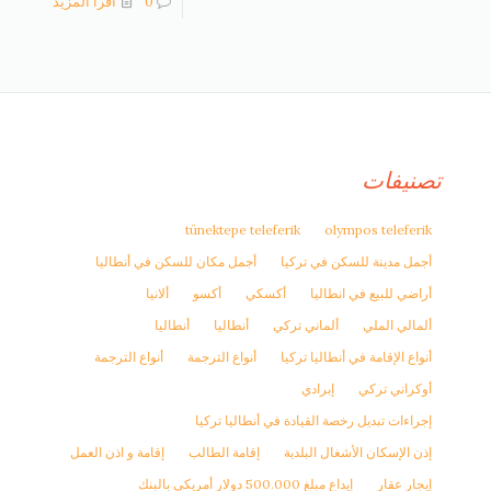
0
اقرأ المزيد
تصنيفات
tünektepe teleferik
olympos teleferik
أجمل مدينة للسكن في تركيا
أجمل مكان للسكن في أنطاليا
أراضي للبيع في انطاليا
أكسكي
أكسو
ألانيا
ألمالي الملي
ألماني تركي
أنطاليا
أنطاليا
أنواع الإقامة في أنطاليا تركيا
أنواع الترجمة
أنواع الترجمة
أوكراني تركي
إبرادي
إجراءات تبديل رخصة القيادة في أنطاليا تركيا
إذن الإسكان الأشغال البلدية
إقامة الطالب
إقامة و اذن العمل
إيجار عقار
إيداع مبلغ 500.000 دولار أمريكي بالبنك