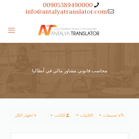
00905389490000
info@antalyatranslator.com
محاسب قانوني مشاور مالي في أنطاليا
%s تصنيفات
الكلمات
الكاتب
اظهار الكل