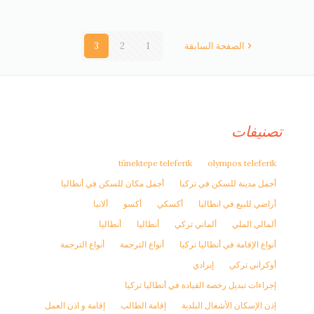
الصفحة السابقة
1
2
3
تصنيفات
tünektepe teleferik
olympos teleferik
أجمل مدينة للسكن في تركيا
أجمل مكان للسكن في أنطاليا
أراضي للبيع في انطاليا
أكسكي
أكسو
ألانيا
ألمالي الملي
ألماني تركي
أنطاليا
أنطاليا
أنواع الإقامة في أنطاليا تركيا
أنواع الترجمة
أنواع الترجمة
أوكراني تركي
إبرادي
إجراءات تبديل رخصة القيادة في أنطاليا تركيا
إذن الإسكان الأشغال البلدية
إقامة الطالب
إقامة و اذن العمل