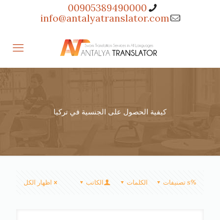
00905389490000
info@antalyatranslator.com
كيفية الحصول على الجنسية في تركيا
%s تصنيفات
الكلمات
الكاتب
اظهار الكل