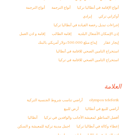
أنواع الإقامة في أنطاليا تركيا
أنواع الترجمة
أنواع الترجمة
أوكراني تركي
إبرادي
إجراءات تبديل رخصة القيادة في أنطاليا تركيا
إذن الإسكان الأشغال البلدية
إقامة الطالب
إقامة و اذن العمل
إيجار عقار
إيداع مبلغ 500.000 دولار أمريكي بالبنك
استخراج التامين الصحي للاقامة في أنطاليا
استخراج التامين الصحي للاقامة في تركيا
العلامة
olympos teleferik
أراضي تناسب شروط الجنسية التركية
أراضي للبيع في أنطاليا
أرض للبيع
أفضل المناطق لمعيشة الأجانب والوافدين في تركيا
أنطاليا
إعطاء وكالة في أنطاليا تركيا
اجمل مدينة تركية للمعيشة و السكن
اذن العمل في انطاليا
اراضي
اسعار