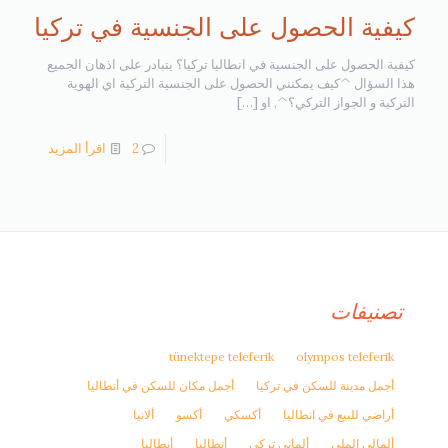
كيفية الحصول على الجنسية في تركيا
كيفية الحصول على الجنسية في انطاليا تركيا؟ يتبادر على اذهان الجميع
هذا السؤال ^كيف يمكنني الحصول على الجنسية التركية اي الهوية
التركية و الجواز التركي؟^, او
[…]
2
اقرأ المزيد
تصنيفات
tünektepe teleferik
olympos teleferik
أجمل مدينة للسكن في تركيا
أجمل مكان للسكن في أنطاليا
أراضي للبيع في انطاليا
أكسكي
أكسو
ألانيا
ألمالي الملي
ألماني تركي
أنطاليا
أنطاليا