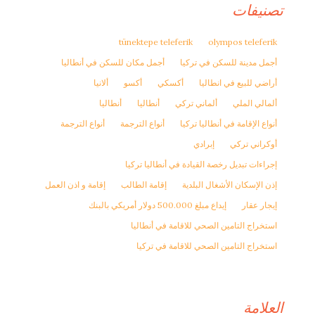
تصنيفات
tünektepe teleferik
olympos teleferik
أجمل مدينة للسكن في تركيا
أجمل مكان للسكن في أنطاليا
أراضي للبيع في انطاليا
أكسكي
أكسو
ألانيا
ألمالي الملي
ألماني تركي
أنطاليا
أنطاليا
أنواع الإقامة في أنطاليا تركيا
أنواع الترجمة
أنواع الترجمة
أوكراني تركي
إبرادي
إجراءات تبديل رخصة القيادة في أنطاليا تركيا
إذن الإسكان الأشغال البلدية
إقامة الطالب
إقامة و اذن العمل
إيجار عقار
إيداع مبلغ 500.000 دولار أمريكي بالبنك
استخراج التامين الصحي للاقامة في أنطاليا
استخراج التامين الصحي للاقامة في تركيا
العلامة