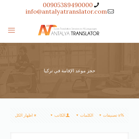
00905389490000
info@antalyatranslator.com
حجز موعد الإقامة في تركيا
%s تصنيفات
الكلمات
الكاتب
اظهار الكل