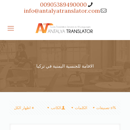
00905389490000
info@antalyatranslator.com
الاقامة للجنسية اليمنية في تركيا
%s تصنيفات
الكلمات
الكاتب
اظهار الكل