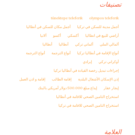
تصنيفات
tünektepe teleferik
olympos teleferik
أجمل مدينة للسكن في تركيا
أجمل مكان للسكن في أنطاليا
أراضي للبيع في انطاليا
أكسكي
أكسو
ألانيا
ألمالي الملي
ألماني تركي
أنطاليا
أنطاليا
أنواع الإقامة في أنطاليا تركيا
أنواع الترجمة
أنواع الترجمة
أوكراني تركي
إبرادي
إجراءات تبديل رخصة القيادة في أنطاليا تركيا
إذن الإسكان الأشغال البلدية
إقامة الطالب
إقامة و اذن العمل
إيجار عقار
إيداع مبلغ 500.000 دولار أمريكي بالبنك
استخراج التامين الصحي للاقامة في أنطاليا
استخراج التامين الصحي للاقامة في تركيا
العلامة