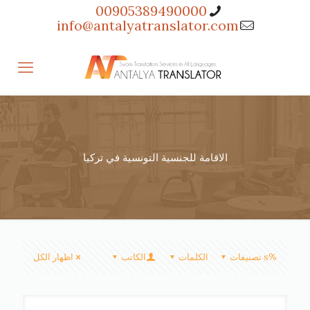
00905389490000
info@antalyatranslator.com
الاقامة للجنسية التونسية في تركيا
%s تصنيفات
الكلمات
الكاتب
اظهار الكل