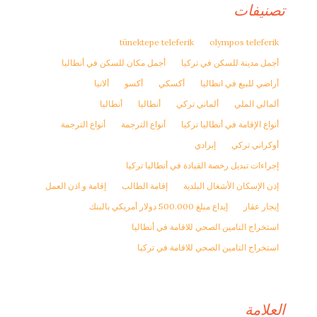
تصنيفات
tünektepe teleferik
olympos teleferik
أجمل مدينة للسكن في تركيا
أجمل مكان للسكن في أنطاليا
أراضي للبيع في انطاليا
أكسكي
أكسو
ألانيا
ألمالي الملي
ألماني تركي
أنطاليا
أنطاليا
أنواع الإقامة في أنطاليا تركيا
أنواع الترجمة
أنواع الترجمة
أوكراني تركي
إبرادي
إجراءات تبديل رخصة القيادة في أنطاليا تركيا
إذن الإسكان الأشغال البلدية
إقامة الطالب
إقامة و اذن العمل
إيجار عقار
إيداع مبلغ 500.000 دولار أمريكي بالبنك
استخراج التامين الصحي للاقامة في أنطاليا
استخراج التامين الصحي للاقامة في تركيا
العلامة