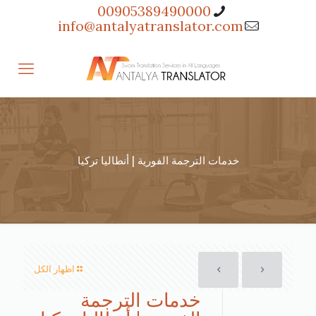
00905389490000
info@antalyatranslator.com
خدمات الترجمة الفورية | أنطاليا تركيا
اظهار الكل
خدمات الترجمة