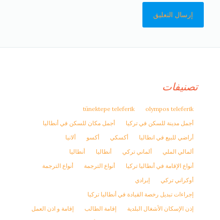
تصنيفات
tünektepe teleferik
olympos teleferik
أجمل مدينة للسكن في تركيا
أجمل مكان للسكن في أنطاليا
أراضي للبيع في انطاليا
أكسكي
أكسو
ألانيا
ألمالي الملي
ألماني تركي
أنطاليا
أنطاليا
أنواع الإقامة في أنطاليا تركيا
أنواع الترجمة
أنواع الترجمة
أوكراني تركي
إبرادي
إجراءات تبديل رخصة القيادة في أنطاليا تركيا
إذن الإسكان الأشغال البلدية
إقامة الطالب
إقامة و اذن العمل