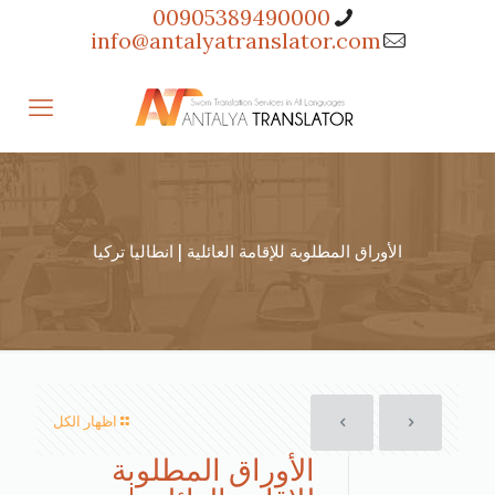
00905389490000
info@antalyatranslator.com
الأوراق المطلوبة للإقامة العائلية | انطاليا تركيا
اظهار الكل
الأوراق المطلوبة